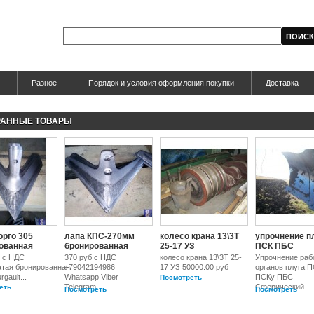
Разное
Порядок и условия оформления покупки
Доставка
РАННЫЕ ТОВАРЫ
орго 305
лапа КПС-270мм
колесо крана 13\3Т
упрочнение п
ованная
бронированная
25-17 УЗ
ПСК ПБС
б с НДС
370 руб с НДС
колесо крана 13\3Т 25-
Упрочнение раб
атая бронированная
+79042194986
17 УЗ 50000.00 руб
органов плуга 
gault...
Whatsapp Viber
ПСКу ПБС
Посмотреть
Telegram...
Сферический...
еть
Посмотреть
Посмотреть