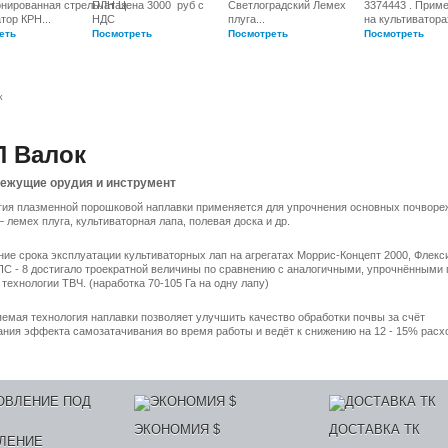
онированная стрельчатая
ПЛН Цена 3000 руб с
Светлоградский Лемех
3374443 . Прим
тор КРН...
НДС
плуга...
на культиваторах
еть
Посмотреть
Посмотреть
Посмотреть
к
 Валок
ежущие орудия и инструмент
гия плазменной порошковой наплавки применяется для упрочнения основных почвор
 лемех плуга, культиваторная лапа, полевая доска и др.
ние срока эксплуатации культиваторных лап на агрегатах Моррис-Концепт 2000, Флекс
ПС - 8 достигало троекратной величины по сравнению с аналогичными, упрочнёнными 
технологии ТВЧ. (наработка 70-105 Га на одну лапу)
емая технология наплавки позволяет улучшить качество обработки почвы за счёт
ания эффекта самозатачивания во время работы и ведёт к снижению на 12 - 15% рас
ЭКОНОМИЯ $
ДОСТАВКА ТК
ЛЕНИЕ