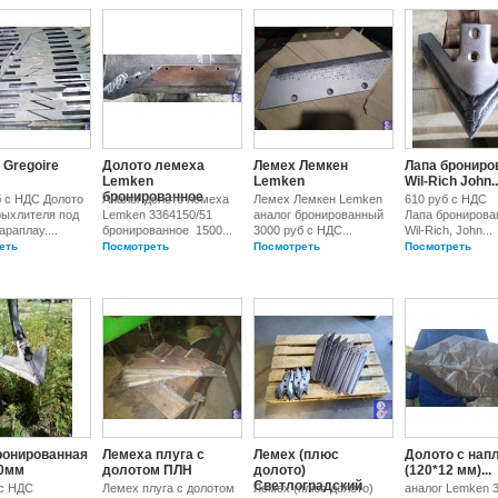
 Gregoire
Долото лемеха
Лемех Лемкен
Лапа брониро
Lemken
Lemken
Wil-Rich John..
бронированное
б с НДС Долото
Аналог долото лемеха
Лемех Лемкен Lemken
610 руб с НДС
рыхлителя под
Lemken 3364150/51
аналог бронированный
Лапа бронирова
араплау....
бронированное 1500...
3000 руб с НДС...
Wil-Rich, John...
еть
Посмотреть
Посмотреть
Посмотреть
ронированная
Лемеха плуга с
Лемех (плюс
Долото с нап
0мм
долотом ПЛН
долото)
(120*12 мм)...
Светлоградский
 с НДС
Лемех плуга с долотом
Лемех (плюс долото)
аналог Lemken 