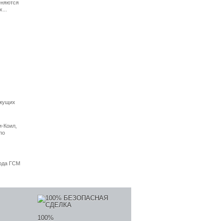
еняются
...
ежущих
и-Коил,
по
хода ГСМ
100%