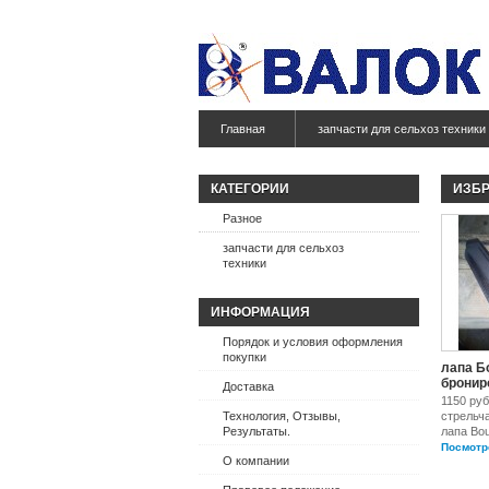
Главная
запчасти для сельхоз техники
КАТЕГОРИИ
ИЗБ
Разное
запчасти для сельхоз
техники
ИНФОРМАЦИЯ
Порядок и условия оформления
покупки
лапа Б
бронир
Доставка
1150 ру
Технология, Отзывы,
стрельч
Результаты.
лапа Bour
Посмотр
О компании