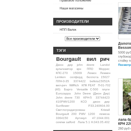
Правовое положение
Наши магазины
ПРОИЗВОДИТЕЛИ
НПП Валок
Долото
Besson
ТЭГИ
5000 ру
глубоко
Bourgault
вил рич
стойку п
Джон дир john deere
Landol
Посмотр
культиавтор крн
ППО
Моррис
КПС-270
15009
Лемех Лемкен
Lemken
селфорд
беллота 15027
ПЛН-3-35
3374422
bellota15052A
вил-рич
WilRich
КПК FEAT
П-01-702
(40)
Барго
Versatile С-500
плуги
Eurozappa
John Deere (Джон Дир)
John deere 730
КРН-5
33744423
410PWV1200
КСО
джон дир
Sunflower
РЗЗ.240604.00
Светлоградагромаш
Kristall
Bourgault 200 PWV 1200
лемеха
3364150
Артикул 47.1044.001
лапа б
сеялки salford
Лапа 5.1 Н.043.05.402
КРН 22
260 руб