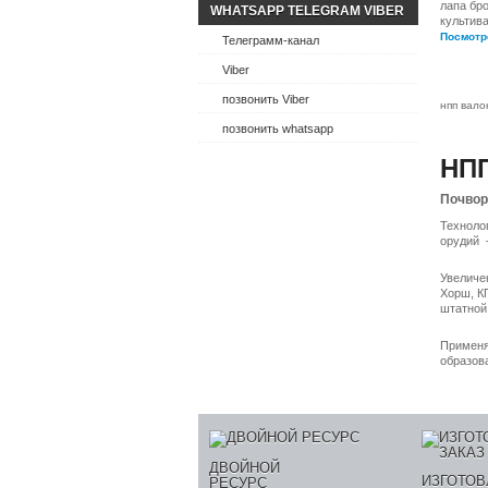
лапа бр
WHATSAPP TELEGRAM VIBER
культива
Посмотр
Телеграмм-канал
Viber
позвонить Viber
нпп вало
позвонить whatsapp
НПП
Почвор
Техноло
орудий –
Увеличе
Хорш, К
штатной 
Применя
образов
ДВОЙНОЙ
ИЗГОТОВ
РЕСУРС