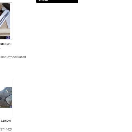
ванная
.
нная стрельчатая
лавкой
3374442/